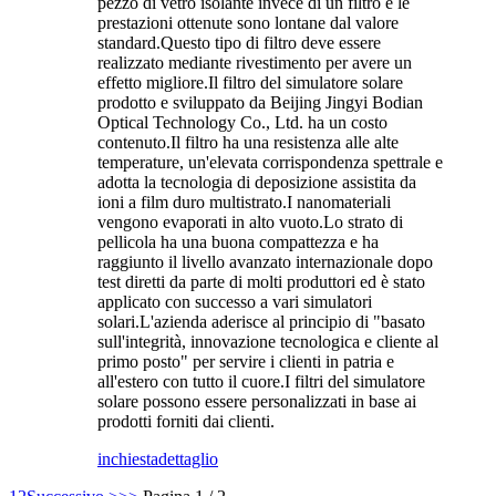
pezzo di vetro isolante invece di un filtro e le
prestazioni ottenute sono lontane dal valore
standard.Questo tipo di filtro deve essere
realizzato mediante rivestimento per avere un
effetto migliore.Il filtro del simulatore solare
prodotto e sviluppato da Beijing Jingyi Bodian
Optical Technology Co., Ltd. ha un costo
contenuto.Il filtro ha una resistenza alle alte
temperature, un'elevata corrispondenza spettrale e
adotta la tecnologia di deposizione assistita da
ioni a film duro multistrato.I nanomateriali
vengono evaporati in alto vuoto.Lo strato di
pellicola ha una buona compattezza e ha
raggiunto il livello avanzato internazionale dopo
test diretti da parte di molti produttori ed è stato
applicato con successo a vari simulatori
solari.L'azienda aderisce al principio di "basato
sull'integrità, innovazione tecnologica e cliente al
primo posto" per servire i clienti in patria e
all'estero con tutto il cuore.I filtri del simulatore
solare possono essere personalizzati in base ai
prodotti forniti dai clienti.
inchiesta
dettaglio