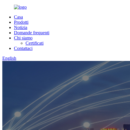
Casa
Prodotti
Notizia
Domande frequenti
Chi siamo
Certificati
Contattaci
English