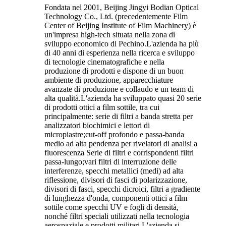
Fondata nel 2001, Beijing Jingyi Bodian Optical
Technology Co., Ltd. (precedentemente Film
Center of Beijing Institute of Film Machinery) è
un'impresa high-tech situata nella zona di
sviluppo economico di Pechino.L'azienda ha più
di 40 anni di esperienza nella ricerca e sviluppo
di tecnologie cinematografiche e nella
produzione di prodotti e dispone di un buon
ambiente di produzione, apparecchiature
avanzate di produzione e collaudo e un team di
alta qualità.L'azienda ha sviluppato quasi 20 serie
di prodotti ottici a film sottile, tra cui
principalmente: serie di filtri a banda stretta per
analizzatori biochimici e lettori di
micropiastre;cut-off profondo e passa-banda
medio ad alta pendenza per rivelatori di analisi a
fluorescenza Serie di filtri e corrispondenti filtri
passa-lungo;vari filtri di interruzione delle
interferenze, specchi metallici (medi) ad alta
riflessione, divisori di fasci di polarizzazione,
divisori di fasci, specchi dicroici, filtri a gradiente
di lunghezza d'onda, componenti ottici a film
sottile come specchi UV e fogli di densità,
nonché filtri speciali utilizzati nella tecnologia
aerospaziale e prodotti militari.L'azienda si